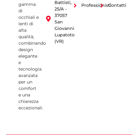
Battisti,
gamma
Professionisti
Contatti
25/A -
di
37057
occhiali e
San
lenti di
Giovanni
alta
Lupatoto
qualità,
(VR)
combinando
design
elegante
e
tecnologia
avanzata
per un
comfort
e una
chiarezza
eccezionali.